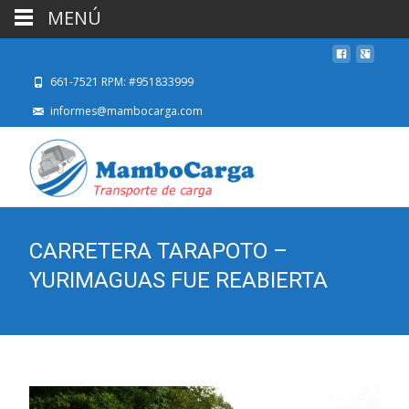
MENÚ
661-7521 RPM: #951833999
informes@mambocarga.com
CARRETERA TARAPOTO –
YURIMAGUAS FUE REABIERTA