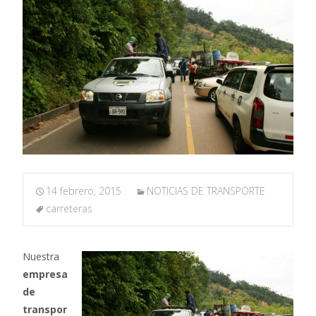
14 febrero, 2015
NOTICIAS DE TRANSPORTE
carreteras
Nuestra
empresa
de
transpor