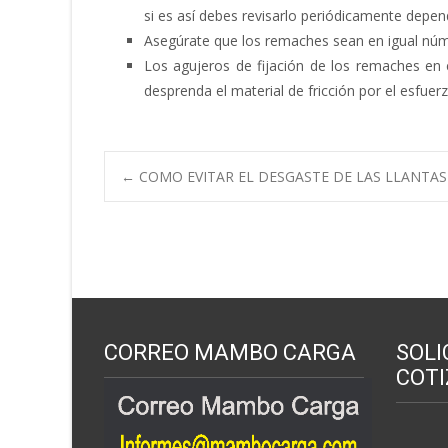
si es así debes revisarlo periódicamente depen
Asegúrate que los remaches sean en igual núme
Los agujeros de fijación de los remaches e
desprenda el material de fricción por el esfuerz
Navegación
←
COMO EVITAR EL DESGASTE DE LAS LLANTAS
de
entradas
CORREO MAMBO CARGA
SOLI
COTI