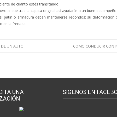
diente de cuanto estés transitando.
ro al que trae la zapata original así ayudarás a un buen desempeño 
n el patín o armadura deben mantenerse redondos; su deformación 
o en la frenada.
 DE UN AUTO
COMO CONDUCIR CON N
CITA UNA
SIGENOS EN FACEB
ZACIÓN