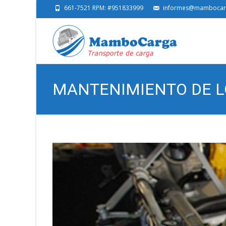
661-7521 RPM: #951833999
informes@mambocar
MANTENIMIENTO DE L