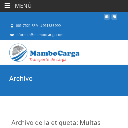
MENÚ
661-7521 RPM: #951833999
informes@mambocarga.com
Archivo
Archivo de la etiqueta: Multas