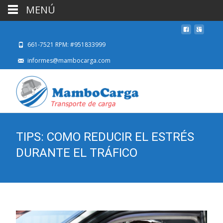
MENÚ
661-7521 RPM: #951833999
informes@mambocarga.com
TIPS: COMO REDUCIR EL ESTRÉS
DURANTE EL TRÁFICO