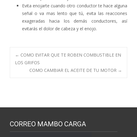
Evita enojarte cuando otro conductor te hace alguna
señal o va mas lento que tú, evita las reacciones
exageradas hacia los demás conductores, así
evitarás el dolor de cabeza y el enojo.
Navegación
←
COMO EVITAR QUE TE ROBEN COMBUSTIBLE EN
LOS GRIFOS
COMO CAMBIAR EL ACEITE DE TU MOTOR
→
de
entradas
CORREO MAMBO CARGA