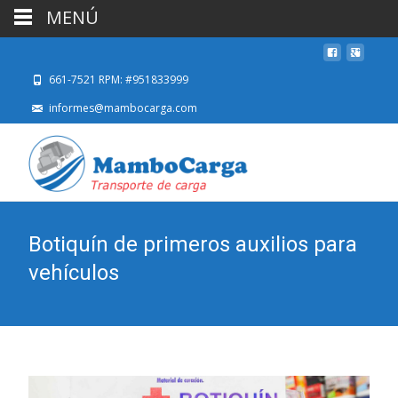
MENÚ
661-7521 RPM: #951833999
informes@mambocarga.com
Botiquín de primeros auxilios para
vehículos